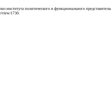
ализ института политического и функционального представите
le/view/1730.