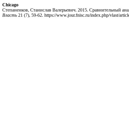
Chicago
Степаненков, Станислав Валерьевич. 2015. Сравнительный ан
Власть
21 (7), 59-62. https://www.jour.fnisc.ru/index.php/vlast/artic