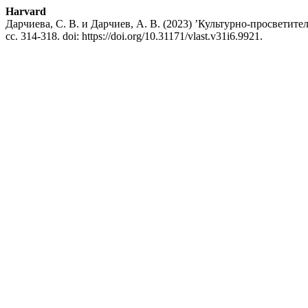
Harvard
Дарчиева, С. В. и Дарчиев, А. В. (2023) ’Культурно-просветител
сс. 314-318. doi: https://doi.org/10.31171/vlast.v31i6.9921.