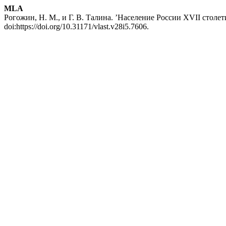
MLA
Рогожин, Н. М., и Г. В. Талина. ’Население России XVII столе
doi:https://doi.org/10.31171/vlast.v28i5.7606.