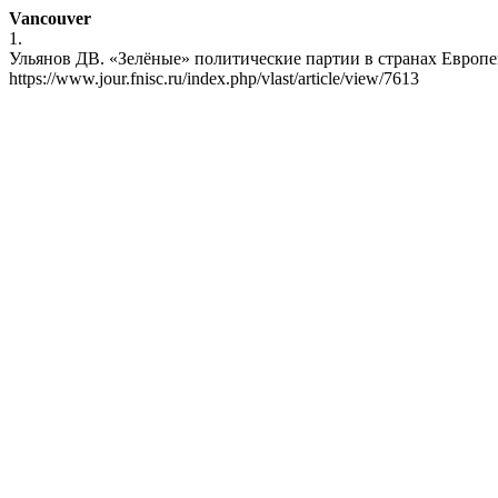
Vancouver
1.
Ульянов ДВ. «Зелёные» политические партии в странах Европейс
https://www.jour.fnisc.ru/index.php/vlast/article/view/7613