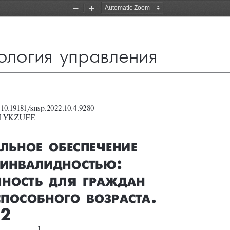
Zoom
Zoom
Out
In
ология управления
 
10.19181/snsp.2022.10.4.9280
 
YKZUFE
ч
льное
обеСПе
ение
: 
инвалидноСтью
я
ПноСть
дл
граждан
. 
СПоСобного
возраСта
 2
1