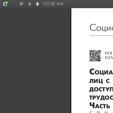
of 20
Toggle
Find
Previous
Next
Sidebar
Соци
DOI
EDN
С
оциа
лиц
С
доСту
трудо
Ч
аСть