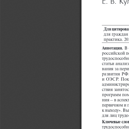
Е. В. К
Для цитирова
для граждан 
практика. 2022
В 
Аннотация. 
российской п
трудоспособно
статьи анализ
вания за пери
развития РФ.
и ОЭСР. Пок
администриро
ствия занято
программ пом
ния – в аспек
первичном и п
к выходу». Вы
для лиц трудо
Ключевые слов
трудоспособно