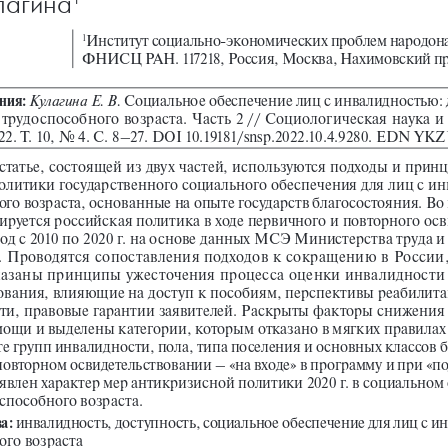
улагина
Институт социально-экономических проблем народона
1
ФНИСЦ РАН. 117218, Россия, Москва, Нахимовский про
Социальное обеспечение лиц с инвалидностью: 
Кулагина Е. В. 
ния: 
трудоспособного возраста. Часть 2
// Социологическая наука и
. Т. 10, No 4. С. 8–27. 
DOI
 10.19181/snsp.2022.10.4.9280. EDN 
YKZ
статье, состоящей из двух частей, используются подходы и прин
олитики государственного социального обеспечения для лиц с и
го возраста, основанные на опыте государств благосостояния. Во 
ируется российская политика в ходе первичного и повторного осв
од с 2010 по 2020 
г. на основе данных МСЭ Министерства труда и
 Проводятся сопоставления подходов к сокращению в России,
азаны принципы ужесточения процесса оценки инвалидности 
вания, влияющие на доступ к пособиям, перспективы реабилита
сти, правовые гарантии заявителей. Раскрыты факторы снижения
ощи и выделены категории, которым отказано в мягких правилах 
те групп инвалидности, пола, типа поселения и основных классов б
овторном освидетельствовании – «на входе» в программу и при «п
явлен характер мер антикризисной политики 2020 
г. в социальном
способного возраста. 
 инвалидность, доступность, социальное обеспечение для лиц с и
а:
го возраста 