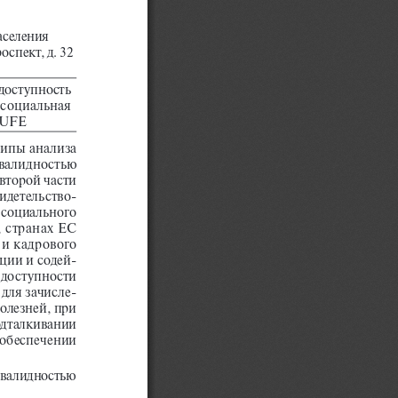
селения 
спект, д. 32
доступность 
 социальная 
UFE
ципы анализа 
нвалидностью 
второй части 
идетельство
-
 социального 
 странах ЕС 
и кадрового 
ции и содей
-
 доступности 
для зачисле
-
олезней, при 
одталкивании 
 обеспечении 
нвалидностью 