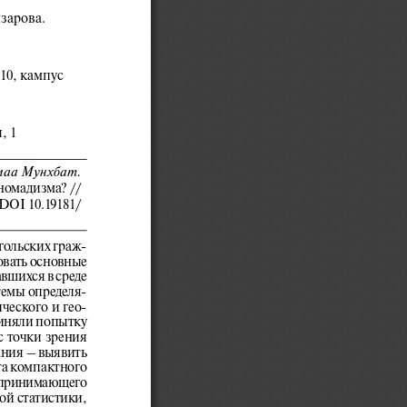
зарова. 
10, кампус 
, 1
маа
Мунхбат. 
омадизма? // 
DOI
10.19181/
гольских граж
-
овать основные 
вшихся в среде 
темы определя
-
ческого и гео
-
иняли попытку 
 точки зрения 
ания
– выявить
а компактного 
х принимающего 
й статистики, 