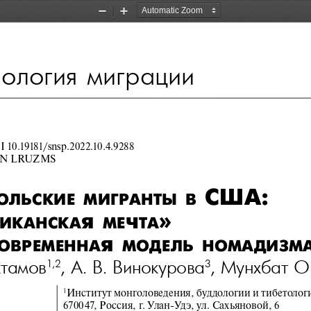
Zoom
Zoom
Out
In
ология миграции
 10.19181/snsp.2022.10.4.9288
N LRUZMS
 Сша: 
ольСкие
мигранты
в
я
ч
» 
иканСка
ме
та
я
овременна
модель
номадизм
тамов
, А.
В.
Винокурова
, Мунхбат
О
1,2
3
Институт монголоведения, буддологии и тибетолог
1
670047, Россия, г. Улан-Удэ, ул. Сахьяновой, 6