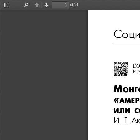
of 14
Toggle
Find
Previous
Next
Sidebar
Соци
DOI
ED
м
онг
«
амер
или
С
И.
Г.
Ак