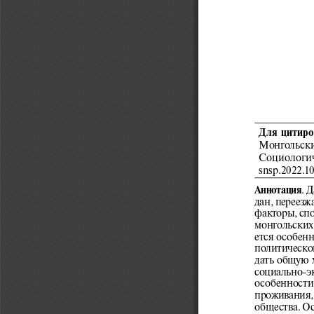
Для цитиро
Монгольски
Социологич
snsp.2022.1
. 
Аннотация
дан, переезж
факторы, спо
монгольских
ется особен
политическо
дать общую 
социально-э
особенности
проживания, 
общества. Ос