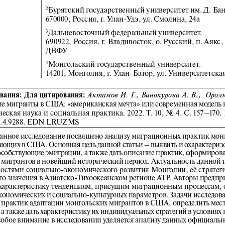
Бурятский государственный университет им. Д. Бан
2
670000, Россия, г. Улан-Удэ, ул. Смолина, 24а
Дальневосточный федеральный университет. 
3
690922, Россия, г. Владивосток, о. Русский, п. Аякс, 
ДВФУ
Монгольский государственный университет. 
4
14201, Монголия, г. Улан-Батор, ул. Университетская
Актамов
И.
Г., Винокурова А.
В.,  Орол
вания:
Для цитирования:
е мигранты в США: «американская мечта» или современная модель н
еская наука и социальная практика. 2022. Т.
1
0, No
4. С.
1
57–170. 
0.4.9288. EDN
LRUZMS
Данное исследование посвящено анализу миграционных практик мон
ающих в США. Основная цель данной статьи
– в
ыявить и охарактериз
собствующие эмиграции, а также дать описание практик, сформирова
 мигрантов в новейший исторический период. Актуальность данной 
ностями социально-экономического развития Монголии, её стратеги
го значения в Азиатско-Тихоокеанском регионе АТР. Авторы предпр
характеристику тенденциям, присущим миграционным процессам, с
кономических и социально-культурных параметров. Задачи исследов
 практик адаптации монгольских мигрантов в США, определить мест
а также дать характеристику их индивидуальных стратегий в условия
обое внимание в исследовании уделяется анализу данных официально