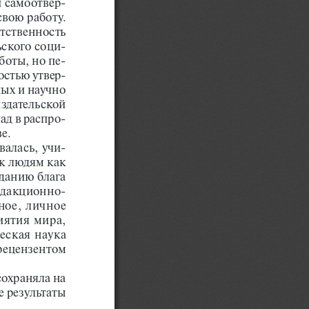
и самоотвер
-
вою работу. 
етствен
но
сть 
ьского соци
-
боты, но пе
-
остью утвер
-
ых и научно 
здательской 
ад в распро
-
е.
валась, учи
-
к людям как 
данию блага 
едакционно
-
ное, личное 
ятия мира, 
ская наука 
рецензентом 
охраняла на 
 результаты 