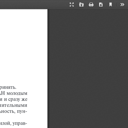
Current
Presentation
Open
Print
Download
Too
View
Mode
ринять.
АН молодым 
 и сразу же 
чительными 
ьность, пун
-
.
илой, управ
-