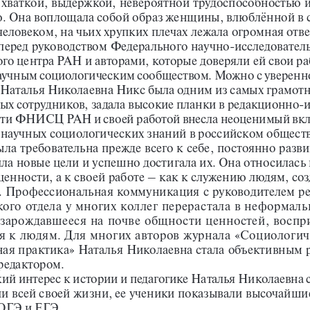
 хваткой, выдержкой, невероятной трудо
спо
соб
но
стью 
. Она воплощала собой образ женщины, влюблённой в с
еловеком, на чьих хрупких плечах лежала огромная отв
 перед руководством Федераль
ног
о научно-исследовател
го центра РАН и авторами, которые доверяли ей свои ра
научным социологическим сообществом. Можно с уверенн
о Наталья Николаевна Никс была одним из самых грамотн
ых сотрудников, задала высокие планки в редакционно-и
сти ФНИСЦ РАН и своей работой внесла неоценимый вкл
 научных социологических знаний в российском обществ
ла требовательна прежде всего к себе, постоянно разви
ила новые цели и успешно достигала их. Она относилась 
енности, а к своей работе – как к служению людям, соз
. Профессиональная коммуникация с руководителем р
кого отдела у многих коллег перерастала в неформаль
зарождавшееся на почве общности ценностей, воспри
 к людям. Для многих авторов журнала «Социологиче
ная практика» Наталья Николаевна стала объективным 
редактором.
ий интерес к истории и педагогике Наталья Николаевна с
и всей своей жизни, ее ученики показывали высочайшие
 ОГЭ и ЕГЭ.