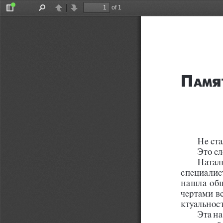
of 1
Toggle
Find
Previous
Next
Sidebar
П
я
ам
Не ста
Это сл
Натал
специалис
нашла общ
чертами в
ктуальност
Эта на