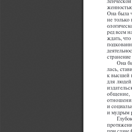
ленческой
женностью
Она была ч
не только
ологическо
ред всем 
ждать, чт
подкованн
деятельно
странение
Она бы
лась, став
к высшей ц
для людей
издательс
общение, 
отношения
и социаль
и мудрым 
Глубок
протяжени
при сдаче