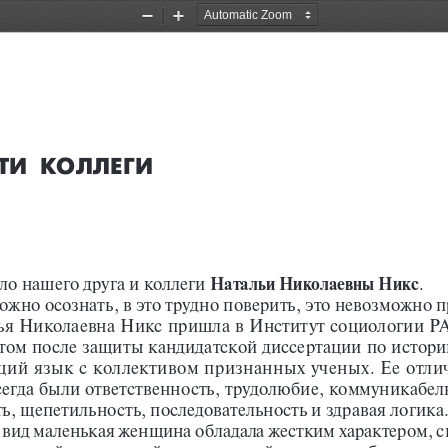
Zoom
Zoom
Out
In
ти
коллеги
ло нашего друга и коллеги
.
Натальи Николаевны Никс
ожно осознать, в это трудно поверить, это невозможно п
ья Николаевна Никс пришла в Институт социологии Р
том после защиты кандидатской диссертации по истории
ий язык с коллективом признанных ученых. Ее отли
сегда были ответственность, трудолюбие, коммуникабел
ь, щепетильность, последовательность и здравая логика
 вид маленькая женщина обладала жестким характером, с