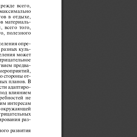
ежде  всего,  
 максимально  
  в  отдыхе,  
в  материаль-
 всего  того,  
,  полезного  
селения опре-
 разных куль-
еления  может  
трицательное  
твием предва-
мероприятий,  
со стороны от-
ных планов. В 
сти адаптиро-
под влиянием 
ебностей  не  
им интересам 
  окружающей  
отрицательных  
ирования раз-
ого  развития  