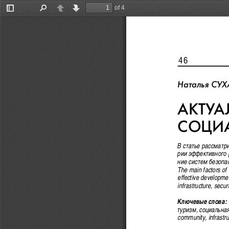
of 4
Toggle
Find
Previous
Next
Sidebar
46                 
Íàòàëüÿ ÑÓ
ÀÊÒÓÀ
ÑÎÖÈÀ
Â ñòàòüå ðàññìàòð
ðèè ýôôåêòèâíîãî 
íèå ñèñòåì áåçîïà
The main factors of 
effective development
infrastructure, secur
Êëþ÷åâûå ñëîâà:
òóðèçì, ñîöèàëüíàÿ
community, infrastruc