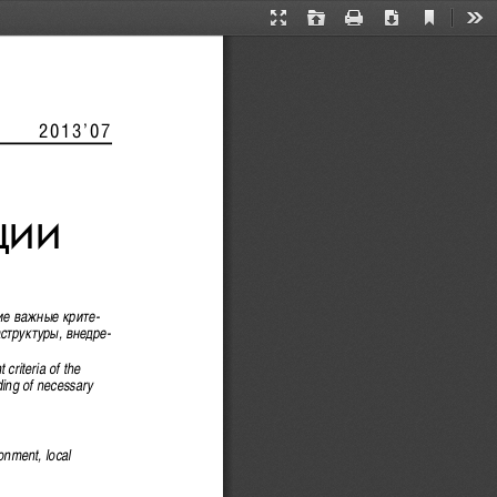
Current
Presentation
Open
Print
Download
Too
View
Mode
             2013’07
ÖÈÈ 
èå âàæíûå êðèòå-
ñòðóêòóðû, âíåäðå-
criteria of the
ding of nece
ssary 
nment, local 