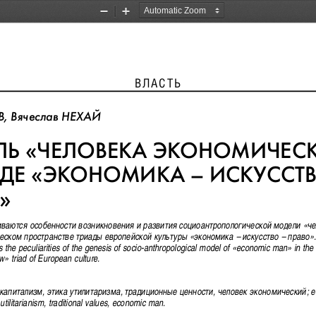
Zoom
Zoom
Out
In
                                         ВЛАСТЬ                                             
, Âÿ÷åñëàâ ÍÅÕÀÉ
Ü «×ÅËÎÂÅÊÀ ÝÊÎÍÎÌÈ×ÅÑÊ
ÀÄÅ «ÝÊÎÍÎÌÈÊÀ – ÈÑÊÓÑÑÒÂ
» 
èâàþòñÿ îñîáåííîñòè âîçíèêíîâåíèÿ è ðàçâèòèÿ ñîöèîàíòðîïîëîãè÷åñêîé ìîäåëè «÷
÷åñêîì ïðîñòðàíñòâå òðèàäû åâðîïåéñêîé êóëüòóðû «ýêîíîìèêà – èñêóññòâî – ïðàâî».
s the peculiarities of the genesis of socio-anthropological model of «economic man» in the
» triad of European culture. 
êàïèòàëèçì, ýòèêà óòèëèòàðèçìà, òðàäèöèîííûå öåííîñòè, ÷åëîâåê ýêîíîìè÷åñêèé; å
 utilitarianism, traditional values, economic man.