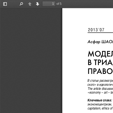
of 5
Toggle
Find
Previous
Next
Sidebar
2013’07             
Àñôàð ØÀÎÂ
ÌÎÄÅË
Â ÒÐÈ
ÏÐÀÂÎ
Â ñòàòüå ðàññìàòð
ñêîãî» â èäåîëîãè
The article discusse
«economy – art – law
Êëþ÷åâûå ñëîâà:
ýêîíîìîöåíòðèçì, 
capitalism, ethics of