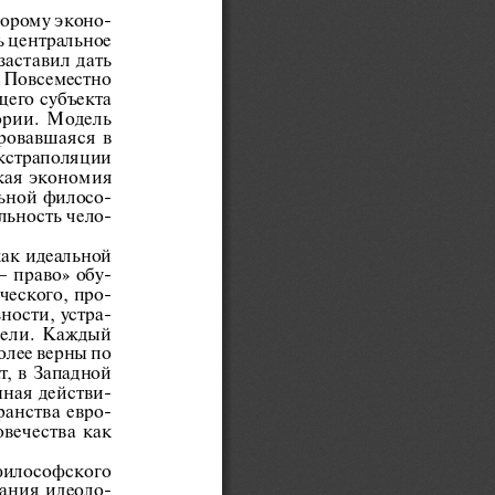
торому эконо-
ь центральное 
аставил  дать  
. Повсеместно 
го  субъекта  
рии.  Модель  
овавшаяся  в  
кстраполяции  
ая  экономия  
льной филосо-
льность чело-
ак идеальной 
–  право»  обу-
ческого, про-
ности,  устра-
ели.  Каждый  
олее верны по 
,  в  Западной  
ная  действи-
ранства  евро-
ечества  как  
философского  
ания  идеоло-