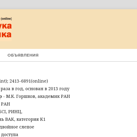
ОБЪЯВЛЕНИЯ
nt); 2413-6891(online)
 раза в год, основан в 2013 году
р
- М.К. Горшков, академик РАН
 РАН
SCI, РИНЦ,
ь ВАК, категория К1
 двойное слепое
 доступа