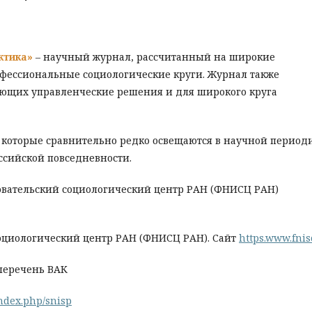
актика»
– научный журнал, рассчитанный на широкие
ессиональные социологические круги. Журнал также
ающих управленческие решения и для широкого круга
оторые сравнительно редко освещаются в научной период
ссийской повседневности.
вательский социологический центр РАН (ФНИСЦ РАН)
оциологический центр РАН (ФНИСЦ РАН). Сайт
https.www.fnis
 перечень ВАК
index.php/snisp