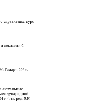
го управления: курс
. и коммент. С.
: Галарт. 296 с.
ек: актуальные
 международной
г. (отв. ред. В.Н.