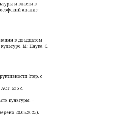
ьтуры и власти в
ософский анализ:
 нации в двадцатом
ультуре. М.: Наука. С.
руктивности (пер. с
АСТ. 635 с.
асть культуры. –
верено 20.03.2025).