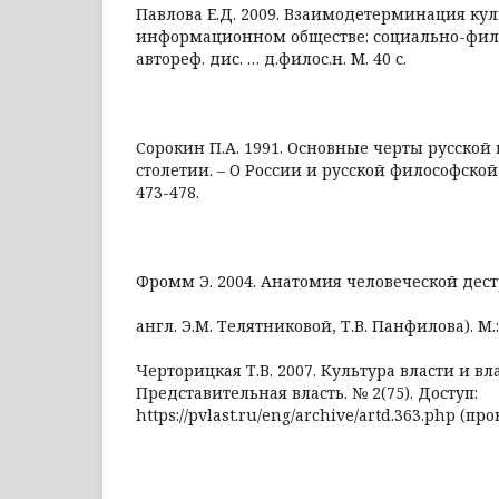
Павлова Е.Д. 2009. Взаимодетерминация кул
информационном обществе: социально-фил
автореф. дис. … д.филос.н. М. 40 с.
Сорокин П.А. 1991. Основные черты русской
столетии. – О России и русской философской к
473-478.
Фромм Э. 2004. Анатомия человеческой дест
англ. Э.М. Телятниковой, Т.В. Панфилова). М.: 
Черторицкая Т.В. 2007. Культура власти и вл
Представительная власть. № 2(75). Доступ:
https://pvlast.ru/eng/archive/artd.363.php (про