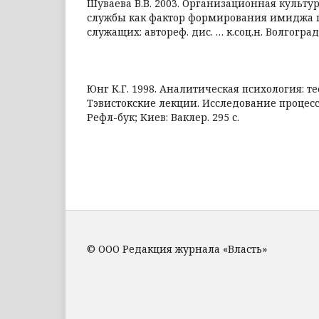
Шуваева В.В. 2003. Организационная культу
службы как фактор формирования имиджа 
служащих: автореф. дис. … к.соц.н. Волгоград.
Юнг К.Г. 1998. Аналитическая психология: те
Тэвистокские лекции. Исследование процес
Рефл-бук; Киев: Ваклер. 295 с.
© ООО Редакция журнала «Власть»