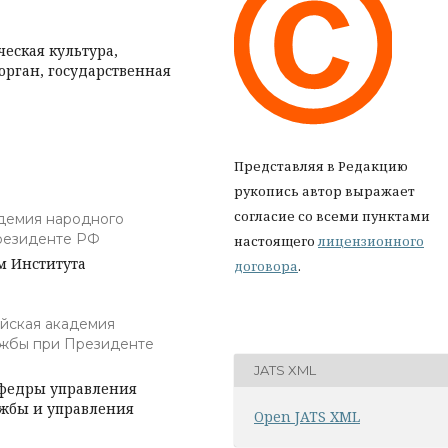
ческая культура,
орган, государственная
Представляя в Редакцию
рукопись автор выражает
согласие со всеми пунктами
демия народного
Президенте РФ
настоящего
лицензионного
м Института
договора
.
йская академия
ужбы при Президенте
JATS XML
афедры управления
ужбы и управления
Open JATS XML