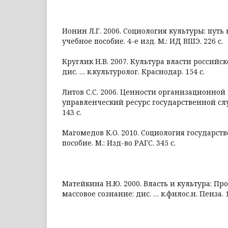
Ионин Л.Г. 2006. Социология культуры: путь 
учебное пособие. 4-е изд. М.: ИД ВШЭ. 226 с.
Круглик Н.В. 2007. Культура власти российс
дис. … к.культуролог. Краснодар. 154 с.
Литов С.С. 2006. Ценности организационной
управленческий ресурс государственной служ
143 с.
Магомедов К.О. 2010. Социология государст
пособие. М.: Изд-во РАГС. 345 с.
Матейкина Н.Ю. 2000. Власть и культура: Пр
массовое сознание: дис. … к.филос.н. Пенза. 1