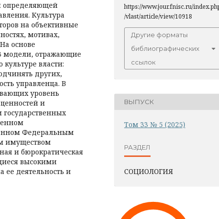
и определяющей
https://www.jour.fnisc.ru/index.ph
авления. Культура
/vlast/article/view/10918
торов на объективные
ностях, мотивах,
Другие форматы
 На основе
библиографических
3 модели, отражающие
ссылок
 культуре власти:
подчинять других,
ость управленца. В
ливающих уровень
ВЫПУСК
 ценностей и
и государственных
менном
Том 33 № 5 (2025)
вленном Федеральным
ым имуществом
РАЗДЕЛ
ная и бюрократическая
щиеся высокими
 ее деятельность и
СОЦИОЛОГИЯ