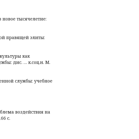
в новое тысячелетие:
кой правящей элиты:
 культуры как
бы: дис. … к.соц.н. М.
венной службы: учебное
облема воздействия на
66 с.