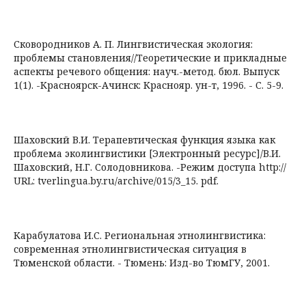
Сковородников А. П. Лингвистическая экология:
проблемы становления//Теоретические и прикладные
аспекты речевого общения: науч.-метод. бюл. Выпуск
1(1). -Красноярск-Ачинск: Краснояр. ун-т, 1996. - С. 5-9.
Шаховский В.И. Терапевтическая функция языка как
проблема эколингвистики [Электронный ресурс]/В.И.
Шаховский, Н.Г. Солодовникова. -Режим доступа http://
URL: tverlingua.by.ru/archive/015/3_15. pdf.
Карабулатова И.С. Региональная этнолингвистика:
современная этнолингвистическая ситуация в
Тюменской области. - Тюмень: Изд-во ТюмГУ, 2001.