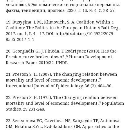
установок // Экономические и социальные перемены:
факты, тенденции, прогноз. 2020. Т. 13. № 4. С. 38–57.
19. Busygina, I. M., Klimovich, S. A. Coalition Within a
Coalition: The Baltics in the European Union // Balt. Reg.,
2017. no. 1, P. 4—17. DOI: http://dx.doi.org/10.5922/2079-
8555-2017-1-1
20. Georgiadis G., J. Pineda, F. Rodríguez (2010). Has the
Preston curve broken down? // Human Development
Research Paper 2010/32. UNDP.
21. Preston S. H. (2007). The changing relation between
mortality and level of economic development //
International Journal of Epidemiology. 36 (3): 484–90.
22. Preston S. H. (1975). The Changing relation between
mortality and level of economic development // Population
Studies. 29:231-248.
23. Semyonova VG, Gavrilova NS, Sabgayda TP, Antonova
OM, Nikitina S.Yu., Evdokushkina GN. Approaches to the