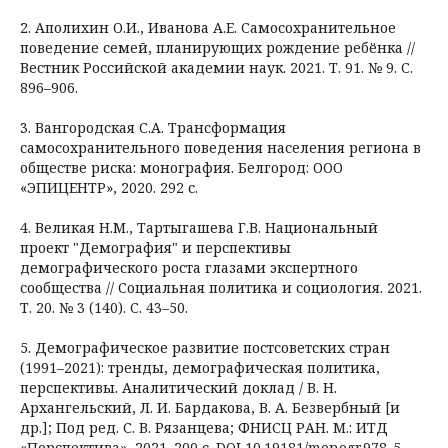
2. Аполихин О.И., Иванова А.Е. Самосохранительное
поведение семей, планирующих рождение ребёнка //
Вестник Российской академии наук. 2021. Т. 91. № 9. С.
896–906.
3. Вангородская С.А. Трансформация
самосохранительного поведения населения региона в
обществе риска: монография. Белгород: ООО
«ЭПИЦЕНТР», 2020. 292 с.
4. Великая Н.М., Тартыгашева Г.В. Национальный
проект "Демография" и перспективы
демографического роста глазами экспертного
сообщества // Социальная политика и социология. 2021.
Т. 20. № 3 (140). С. 43–50.
5. Демографическое развитие постсоветских стран
(1991–2021): тренды, демографическая политика,
перспективы. Аналитический доклад / В. Н.
Архангельский, Л. И. Бардакова, В. А. Безвербный [и
др.]; Под ред. С. В. Рязанцева; ФНИСЦ РАН. М.: ИТД
«Перспектива», 2021. 200 с. DOI 10.19181/monogr.978-5-