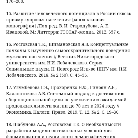
176–200.
15. Развитие человеческого потенциала в России сквозь
призму здоровья населения: [коллективная
монография] /Под ред. В. И. Стародубова, А. Е.
Ивановой. М.: Литтерра: ГЭОТАР-медиа, 2012. 357 с.
16. Ростовская Т.К., Шимановская Я.В. Концептуальные
подходы к изучению самосохранительного поведения
мужского населения // Вестник Нижегородского
университета им. Н.И. Лобачевского. Серия:
Социальные науки. Н. Новгород: Изд-во ННГУ им. Н.И.
Лобачевского, 2018. № 2 (50). С. 45–53.
17. Улумбекова Г.Э., Прохоренко Н.Ф., Гиноян А.Б.,
Калашникова А.В. Системный подход к достижению
общенациональной цели по увеличению ожидаемой
продолжительности жизни до 78 лет к 2024 году //
Экономика. Налоги. Право. 2019. Т. 12. № 2. С. 19–30.
18. Шабунова А.А., Ростовская Т.К. О необходимости
разработки модели оптимальных условий для
формирования и реализации демографических