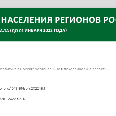
я политика в России: региональные и поколенческие аспекты
oi.org/10.19181/lsprr.2022.18.1
АН:
2022-03-17