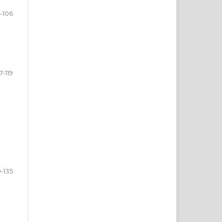
-106
7-119
0-135