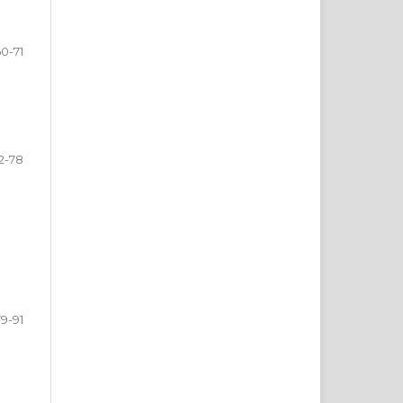
0-71
2-78
79-91