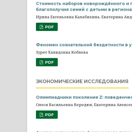
Стоимость наборов новорождённого и 
благополучия семей с детьми в региона
Ирина Евгеньевна Калабихина, Екатерина Ан
PDF
Феномен сознательной бездетности в 
Зурет Халидовна Коблева
PDF
ЭКОНОМИЧЕСКИЕ ИССЛЕДОВАНИЯ
Олимпиадники поколения Z: поведенчес
Олеся Васильевна Вередюк, Екатерина Алекс
PDF