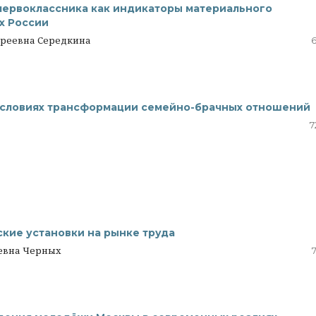
первоклассника как индикаторы материального
х России
дреевна Середкина
6
условиях трансформации семейно-брачных отношений
7
кие установки на рынке труда
еевна Черных