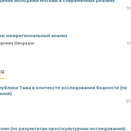
дения молодёжи Москвы в современных реалиях
92
ия: межрегиональный анализ
мирович Ниорадзе
10
ИЯ
ублики Тыва в контексте исследования бедности (по
аний)
12
иян (по результатам кросскультурных исследований)